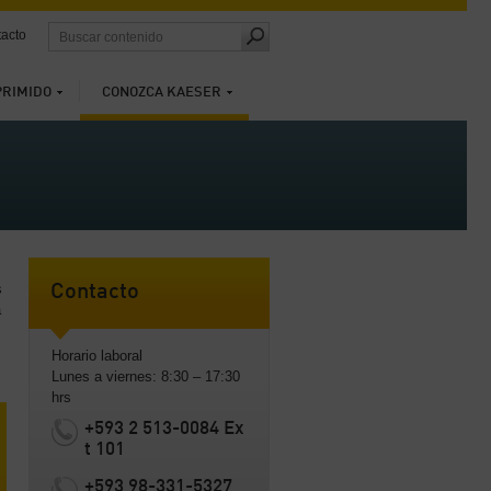
acto
PRIMIDO
CONOZCA KAESER
s
Contacto
a
Horario laboral
m
Lunes a viernes: 8:30 – 17:30
hrs
+593 2 513-0084 Ex
t 101
+593 98-331-5327