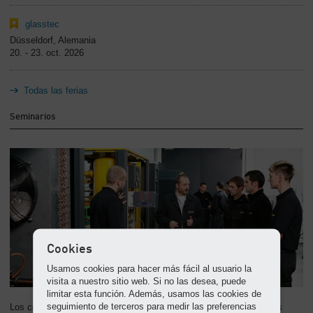
-
Contenido
glasstec
Düsseldorf, Alemania
20. - 23. oct. 2026
Todas las ferias
Seminarios
Cookies
Usamos cookies para hacer más fácil al usuario la
visita a nuestro sitio web. Si no las desea, puede
limitar esta función. Además, usamos las cookies de
seguimiento de terceros para medir las preferencias
Los conocimientos técnicos valen mucho la pena: compartimos los