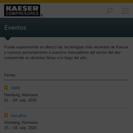
Productos
y
Eventos
soluciones
-
Contenido
Puede experimentar en directo las tecnologías más recientes de Kaeser
y conocer personalmente a nuestros innovadores del sector del aire
Servicios
comprimido en distintas ferias a lo largo del año.
-
Contenido
Ferias
Recursos
de
SMM
aire
Hamburg, Alemania
comprimido
01. - 04. sep. 2026
-
Contenido
GaLaBau
Nürnberg, Alemania
Conozca
15. - 18. sep. 2026
Kaeser