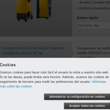
de aire y secador refr
Control convenient
Enlace rápido
Compresores de tornillos rotativos
Compresores de tornill
bandas KAESER son con
compactos hasta 30 hp
confiabilidad.
Cookies
Series: SX, SM, SK,
Disponibles con secad
Usamos cookies para hacer más fácil al usuario la visita a nuestro sitio web.
velocidad variable y
Si no las desea, puede limitar esta función. Además, usamos las cookies de
Control intuitivo c
seguimiento de terceros para medir las preferencias del usuario.
Infórmese
más sobre las cookies.
Enlace rápido
Compresores de torn
Administrar la configuración de cookies
Aceptar todas las cookies