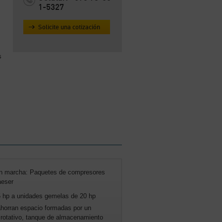
1-5327
Solicite una cotización
s
 en marcha: Paquetes de compresores
aeser
5 hp a unidades gemelas de 20 hp
horran espacio formadas por un
o rotativo, tanque de almacenamiento