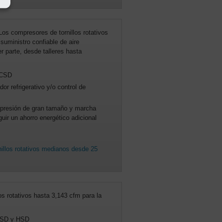
Los compresores de tornillos rotativos
uministro confiable de aire
r parte, desde talleres hasta
 CSD
or refrigerativo y/o control de
presión de gran tamaño y marcha
uir un ahorro energético adicional
illos rotativos medianos desde 25
os rotativos hasta 3,143 cfm para la
FSD y HSD