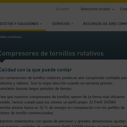
Ecuador
Seleccione un país
Cont
DUCTOS Y SOLUCIONES
SERVICIOS
RECURSOS DE AIRE COM
illos rotativos
Compresores de tornillos rotativos
Calidad con la que puede contar
os compresores de tornillos rotativos producen aire comprimido confiable par
ndustria y talleres. Son la mejor elección cuando se necesita presión
onstante durante largos periodos de tiempo.
ara que nuestros compresores de tornillos operen de la forma más eficiente
osible, hemos creado para los rotores un perfil propio. El Perfil SIGMA
ermite ahorrar hasta un 15 % de energía en comparación con los perfiles de
otores de tornillo convencionales.
Nuestros rodamientos con ajuste de precisión y grandes dimensiones ayudan 
que nuestras unidades de compresión Perfil SIGMA tengan un largo tiempo de