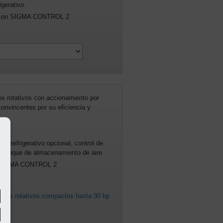
igerativo.
e con SIGMA CONTROL 2
os rotativos con accionamiento por
vincentes por su eficiencia y
 AS,
or refrigerativo opcional, control de
/o tanque de almacenamiento de aire
on SIGMA CONTROL 2
illos rotativos compactos hasta 30 hp