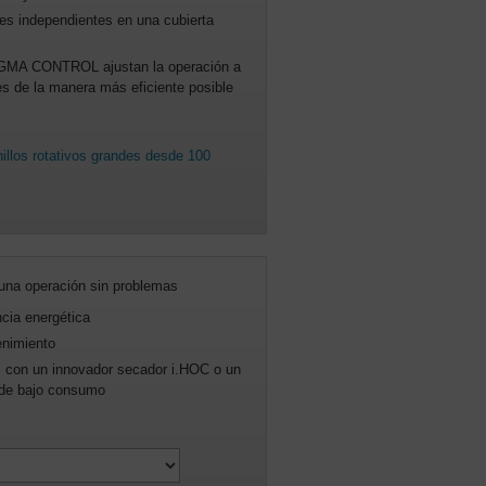
s independientes en una cubierta
IGMA CONTROL ajustan la operación a
es de la manera más eficiente posible
illos rotativos grandes desde 100
 una operación sin problemas
ncia energética
enimiento
a, con un innovador secador i.HOC o un
o de bajo consumo