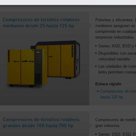
Compresores de tornillos rotativos
Potentes y eficientes: 
medianos aseguran un s
medianos desde 25 hasta 125 hp
comprimido en cualquie
empresas industriales.
Series: ASD, BSD y
Disponibles con secad
velocidad variable
Las unidades de com
lenta permiten conseg
Enlace rápido
Compresores de torn
hasta 125 hp
Compresores de tornillos rotativos
Compresores de tornill
gran industria.
grandes desde 100 hasta 700 hp
Series: DSD, ESD, 