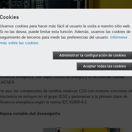
Cookies
Usamos cookies para hacer más fácil al usuario la visita a nuestro sitio web.
Si no las desea, puede limitar esta función. Además, usamos las cookies de
seguimiento de terceros para medir las preferencias del usuario.
Infórmese
más sobre las cookies.
Administrar la configuración de cookies
El equipo perfecto
Aceptar todas las cookies
stos compresores de tornillos con convertidor de frecuencia destacan por su
ficiencia energética, sus bajos costos de energía y la reconocida calidad
KAESER.
or eso, los compresores de tornillos rotativos CSD con motores síncronos d
eluctancia se incluyen en el grupo IES2 y pertenecen a la primera clase de
ficiencia energética según la norma IEC 61800-9-2.
Mejora notable del desempeño