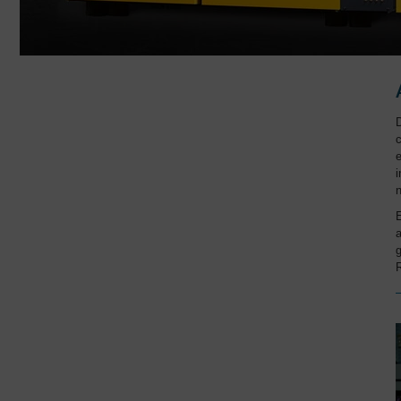
D
c
i
E
a
R