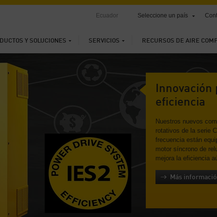
Ecuador
Seleccione un país
Cont
DUCTOS Y SOLUCIONES
SERVICIOS
RECURSOS DE AIRE COM
Innovación 
eficiencia
Nuestros nuevos comp
rotativos de la serie
frecuencia están equ
motor síncrono de re
mejora la eficiencia 
Más informació