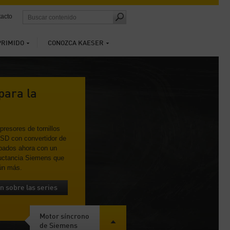
acto
PRIMIDO
CONOZCA KAESER
para la
resores de tornillos
 CSD con convertidor de
ipados ahora con un
luctancia Siemens que
aún más.
n sobre las series
Motor síncrono
de Siemens