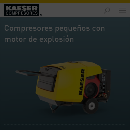
Productos
y
Compresores pequeños con
soluciones
-
motor de explosión
Contenido
Servicios
-
Contenido
Recursos
de
aire
comprimido
-
Contenido
Conozca
Kaeser