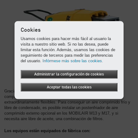
Cookies
Usamos cookies para hacer más fácil al usuario la
visita a nuestro sitio web. Si no las desea, puede
limitar esta función. Además, usamos las cookies de
seguimiento de terceros para medir las preferencias
del usuario.
Infórmese más sobre las cookies.
Administrar la configuración de cookies
Aceptar todas las cookies
Gracias al gran número de opciones para el tratamiento del aire
comprimido, los pequeños pero potentes compresores son
extraordinariamente flexibles. Para conseguir un aire comprimido frío y
libre de condensado, es posible instalar un postenfriador de aire
comprimido externo opcional en los MOBILAIR M13 y M17, y si
necesita aire libre de aceite, una combinación de filtros.
Los equipos están equipados de fábrica con: