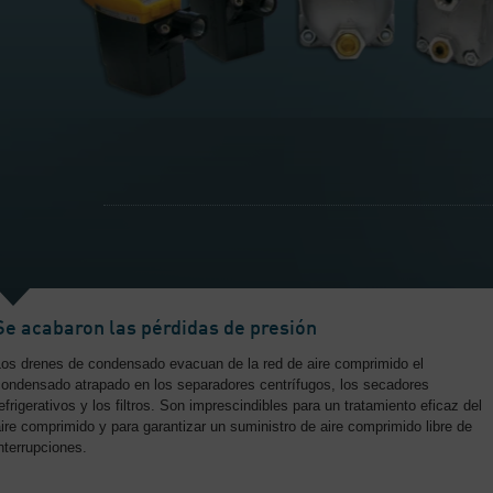
Se acabaron las pérdidas de presión
Los drenes de condensado evacuan de la red de aire comprimido el
condensado atrapado en los separadores centrífugos, los secadores
efrigerativos y los filtros. Son imprescindibles para un tratamiento eficaz del
ire comprimido y para garantizar un suministro de aire comprimido libre de
nterrupciones.