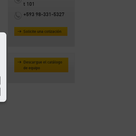
t 101
+593 98-331-5327
Solicite una cotización
Descargue el catálogo
de equipo
e