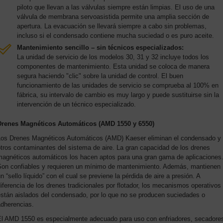
piloto que llevan a las válvulas siempre están limpias. El uso de una
válvula de membrana servoasistida permite una amplia sección de
apertura. La evacuación se llevará siempre a cabo sin problemas,
incluso si el condensado contiene mucha suciedad o es puro aceite.
Mantenimiento sencillo – sin técnicos especializados:
La unidad de servicio de los modelos 30, 31 y 32 incluye todos los
componentes de mantenimiento. Esta unidad se coloca de manera
segura haciendo "clic" sobre la unidad de control. El buen
funcionamiento de las unidades de servicio se comprueba al 100% en
fábrica, su intervalo de cambio es muy largo y puede sustituirse sin la
intervención de un técnico especializado.
Drenes Magnéticos Automáticos (AMD 1550 y 6550)
Los Drenes Magnéticos Automáticos (AMD) Kaeser eliminan el condensado y
tros contaminantes del sistema de aire. La gran capacidad de los drenes
magnéticos automáticos los hacen aptos para una gran gama de aplicaciones
Son confiables y requieren un mínimo de mantenimiento. Además, mantienen
n “sello líquido” con el cual se previene la pérdida de aire a presión. A
iferencia de los drenes tradicionales por flotador, los mecanismos operativos
están aislados del condensado, por lo que no se producen suciedades o
adherencias.
El AMD 1550 es especialmente adecuado para uso con enfriadores, secadore